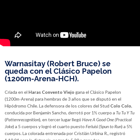
Warnasitay (Robert Bruce) se
queda con el Clásico Papelon
(1200m-Arena-HCH).
Criada en el
Haras Convento Viejo
gana el Clásico Papelon
(1200m-Arena) para hembras de 3 años que se disputó en el
Hipódromo Chile. La defensora de los colores del Stud
Colo Colo
,
conducida por Benjamin Sancho, derrotó por 1½ cuerpo a
Tu Tu Y Tu
(
Patternrecognition
), en tercer lugar llegó
Have A Good One
(Practical
Joke
) a 5 cuerpos y logró el cuarto puesto
Ferluisi
(Spun to Run
) a 5½
cuerpos. La colorada entrenada por Cristián Urbina R., registró