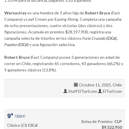
1.10.04 para la distancia, pagando 5.20 a ganador.
Warnasitay
es una hembra de 3 años hija de
Robert Bruce
(Fast
Company) y Leaf Crown por Easing Along. Completa una campaña
de ocho presentaciones, cuatro victorias (dos clásicos) y dos
figuraciones. Acumula en premios $28.197.900, registra una
campaña selecta de triunfos en los clásicos
Furia Cruzada
(ClCd)
,
Papelon
(ClCd)
y una figuración selectiva.
Robert Bruce
(Fast Company) posee 3 generaciones en edad de
correr en Chile, registrando 65 corredores, 43 ganadores (66,2%) y
9 ganadores clásicos (13,8%).
Octubre 11, 2025, Chile
Staff ElTurf.com
ElTurf.com
9ª
(3991)
Bolsa de Premios:
CLP
Clásico (Cl)
ClCd
$9.522.950