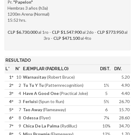
Pr.
"Papelon"
Hembras 3 años (h3a)
1200m Arena (Normal)
15:52 hrs.
CLP $6.730.000
al 1ro -
CLP $1.547.900
al 2do -
CLP $773.950
al
3ro -
CLP $471.100
al 4to
RESULTADO
L°
N°
EJEMPLAR (PADRILLO)
DIST.
DIV.
1°
10
Warnasitay
(Robert Bruce)
5.20
2°
2
Tu Tu Y Tu
(Patternrecognition)
1½
4.90
3°
4
Have A Good One
(Practical Joke)
5
4.40
4°
3
Ferluisi
(Spun to Run)
5½
26.70
5°
7
Tao Away
(Flameaway)
6
15.70
6°
8
Odessa
(Flyer)
7¼
28.60
7°
9
Chica De La Palma
(Rydilluc)
10¾
34.70
8°
5
Miss Brownie
(Flameaway)
12½
1.70