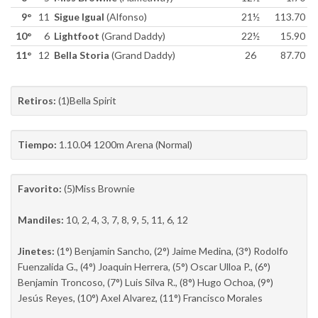
9°
11
Sigue Igual
(Alfonso)
21½
113.70
10°
6
Lightfoot
(Grand Daddy)
22½
15.90
11°
12
Bella Storia
(Grand Daddy)
26
87.70
Retiros:
(1)Bella Spirit
Tiempo:
1.10.04 1200m Arena (Normal)
Favorito:
(5)Miss Brownie
Mandiles:
10, 2, 4, 3, 7, 8, 9, 5, 11, 6, 12
Jinetes:
(1°) Benjamin Sancho, (2°) Jaime Medina, (3°) Rodolfo
Fuenzalida G., (4°) Joaquin Herrera, (5°) Oscar Ulloa P., (6°)
Benjamin Troncoso, (7°) Luis Silva R., (8°) Hugo Ochoa, (9°)
Jesús Reyes, (10°) Axel Alvarez, (11°) Francisco Morales