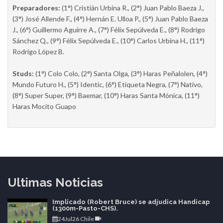
Preparadores:
(1°) Cristián Urbina R., (2°) Juan Pablo Baeza J.,
(3°) José Allende F., (4°) Hernán E. Ulloa P., (5°) Juan Pablo Baeza
J., (6°) Guillermo Aguirre A., (7°) Félix Sepúlveda E., (8°) Rodrigo
Sánchez Q., (9°) Félix Sepúlveda E., (10°) Carlos Urbina H., (11°)
Rodrigo López B.
Studs:
(1°) Colo Colo, (2°) Santa Olga, (3°) Haras Peñalolen, (4°)
Mundo Futuro H., (5°) Identic, (6°) Etiqueta Negra, (7°) Nativo,
(8°) Super Super, (9°) Baemar, (10°) Haras Santa Mónica, (11°)
Haras Mocito Guapo
Ultimas Noticias
Implicado (Robert Bruce) se adjudica Handicap
(1300m-Pasto-CHS).
24Jul26 Chile