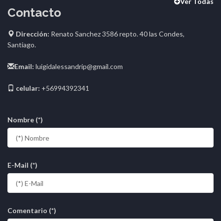
Ver Todas
Contacto
Dirección:
Renato Sanchez 3586 repto. 40 las Condes,
Santiago.
Email:
luigidalessandrip@gmail.com
celular:
+56994392341
Nombre (*)
E-Mail (*)
Comentario (*)