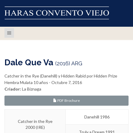
Toggle navigation
Dale Que Va
(2016) ARG
Catcher in the Rye (Danehill) y Hidden Rabid por Hidden Prize
Hembra Mulata 10 años - Octubre 7, 2016
Criador:
La Biznaga
PDF Brochure
Danehill 1986
Catcher in the Rye
2000 (IRE)
Truly a Dream 1991