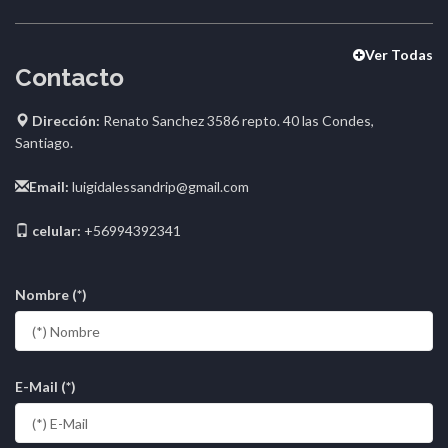
Ver Todas
Contacto
Dirección:
Renato Sanchez 3586 repto. 40 las Condes,
Santiago.
Email:
luigidalessandrip@gmail.com
celular:
+56994392341
Nombre (*)
E-Mail (*)